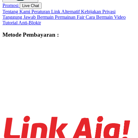
Promosi
Live Chat
Tentang Kami
Peraturan
Link Alternatif
Kebijakan Privasi
Tanggung Jawab Bermain
Permainan Fair
Cara Bermain
Video
Tutorial
Anti-Blokir
Metode Pembayaran :