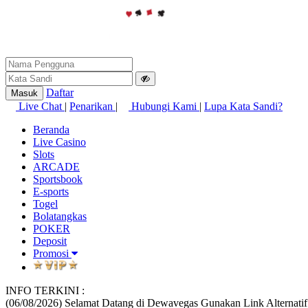
Daftar
Masuk
Live Chat
|
Penarikan
|
Hubungi Kami
|
Lupa Kata Sandi?
Beranda
Live Casino
Slots
ARCADE
Sportsbook
E-sports
Togel
Bolatangkas
POKER
Deposit
Promosi
INFO TERKINI :
(06/08/2026)
Selamat Datang di Dewavegas Gunakan Link Alternatif 