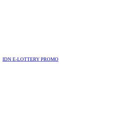
IDN E-LOTTERY
PROMO