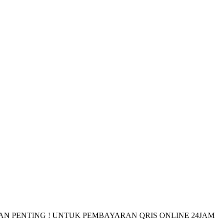
N PENTING ! UNTUK PEMBAYARAN QRIS ONLINE 24JAM