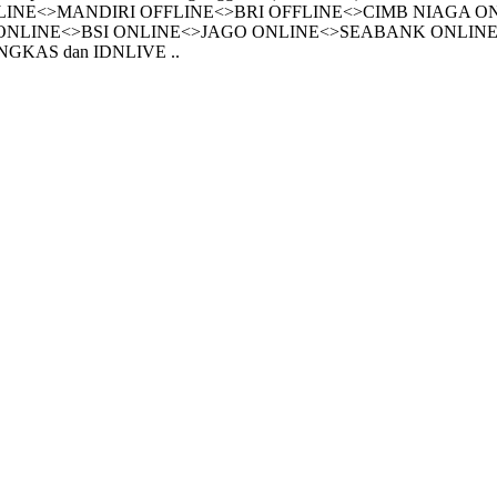
LINE<>MANDIRI OFFLINE<>BRI OFFLINE<>CIMB NIAGA
ONLINE<>BSI ONLINE<>JAGO ONLINE<>SEABANK ONLIN
NGKAS dan IDNLIVE ..