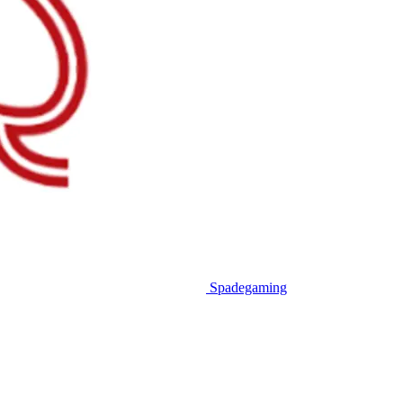
Spadegaming